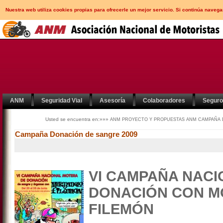
Nuestra web utiliza cookies propias para ofrecerle un mejor servicio. Si continúa nav
ANM
Seguridad Vial
Asesoría
Colaboradores
Segur
Usted se encuentra en:»»»
ANM
PROYECTO Y PROPUESTAS ANM
CAMPAÑA 
Campaña Donación de sangre 2009
VI CAMPAÑA NACI
DONACIÓN CON M
FILEMÓN