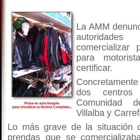
La AMM denunci
autoridade
comercializar 
para motoris
certificar.
Concretament
dos centros
Comunidad de
Pulsa en esta Imagen
para visualizar la Noticia Completa...
Villalba y Carr
Lo más grave de la situación 
prendas que se comercializab