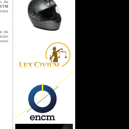
o de
KTM
entre
le de
Enlaces de Interés
ición
freno