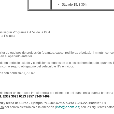
Sábado 15: 8:30 h
as según Programa GT 52 de la DGT.
 la Escuela.
ler de equipos de protección (guantes, casco, rodilleras o botas), ni ningún conce
n el apartado anterior.
moto en perfecto estado y condiciones legales de uso, casco homologado, guantes, 
sí como seguro obligatorio del vehículo e ITV en vigor.
s con permiso A1, A2 o A.
rio hacer un ingreso o transferencia por el importe del curso en la cuenta bancaria
N: ES32
3023 0113 8857 8346 7409.
NI y fecha de Curso - Ejemplo:
“12.345.678-A curso 19/11/22 Brunete”.
Es
info@en
cm.es
eso
por correo electrónico a la dirección (
) con los siguientes datos