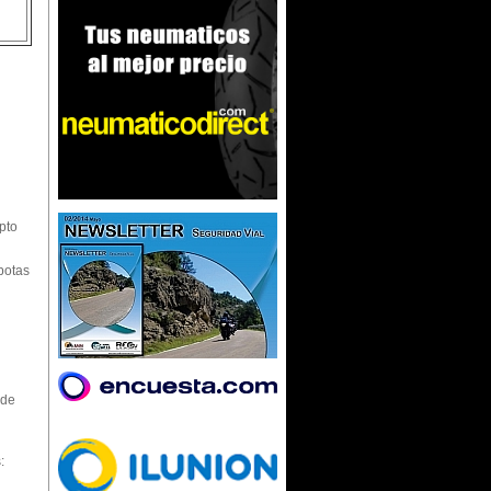
pto
botas
 de
: