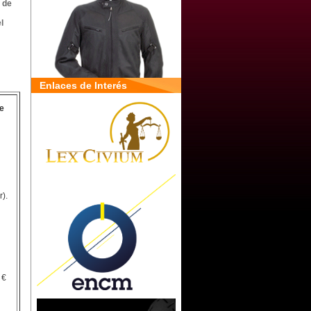
 de
l
Enlaces de Interés
e
).
 €