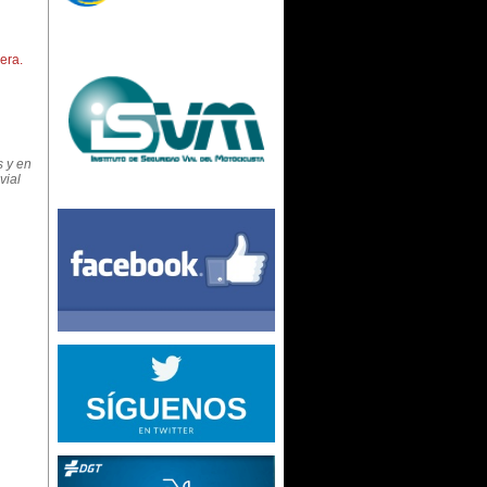
era.
s y en
vial