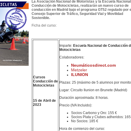
La Asociación Nacional de Motoristas y la Escuela Nacional
Conducción de Motocicletas, realizarán un nuevo curso de
conducción en Madrid bajo el programa GT52 regulado por e
Consejo Superior de Tráfico, Seguridad Vial y Movilidad
Sostenible.
Ficha del curso:
Imparte:
Escuela Nacional de Conducción d
Motocicletas
Colaboradores:
Neumáticosdirect.com
Metzeler
ILUNION
Cursos
Conducción de
Plazas: 25 (máximo de 5 alumnos por monitor
Motocicletas
Lugar: Circuito Ilunion en Brunete (Madrid)
Duración aproximada: 8 horas.
15 de Abril de
2023
Precio (IVA Incluido):
Socios Carbono y Oro: 155 €
Socios Plata y Clubes adheridos: 165
No Socios: 185 €
Hora de comienzo del curso: