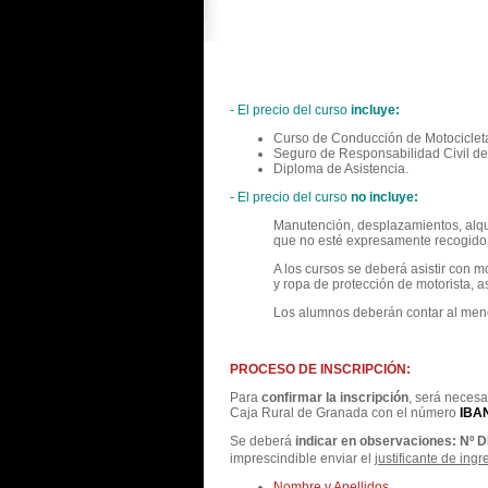
- El precio del curso
incluye:
Curso de Conducción de Motociclet
Seguro de Responsabilidad Civil de
Diploma de Asistencia.
- El precio del curso
no incluye:
Manutención, desplazamientos, alqui
que no esté expresamente recogido e
A los cursos se deberá asistir con 
y ropa de protección de motorista, a
Los alumnos deberán contar al meno
PROCESO DE INSCRIPCIÓN:
Para
confirmar la inscripción
, será necesa
Caja Rural de Granada con el número
IBA
Se deberá
indicar en observaciones: Nº D
imprescindible enviar el
justificante de ingr
Nombre y Apellidos