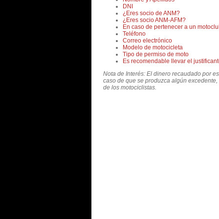
DNI
¿Eres socio de ANM?
¿Eres socio ANM-AFM?
En caso de pertenecer a un motoclub,
Teléfono
Correo electrónico
Modelo de motocicleta
Tipo de permiso de moto
Es recomendable llevar el justificant
Nota de Interés: El dinero recaudado por es
caso de que se produzca algún excedente, e
de los motociclistas.