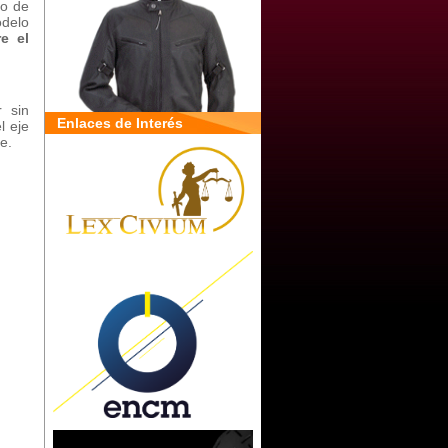
mo de
delo
re el
 sin
Enlaces de Interés
l eje
e.