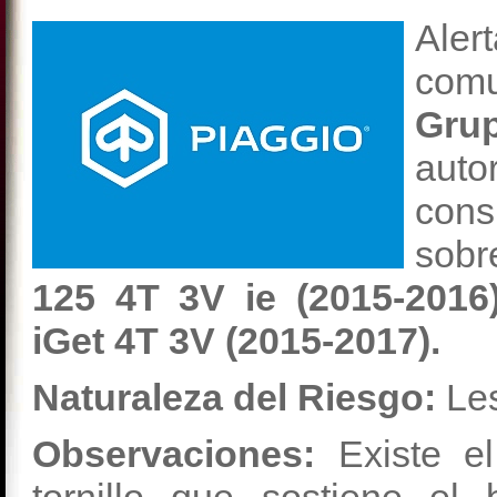
Ale
com
Gru
au
con
sobr
125 4T 3V ie (2015-2016)
iGet 4T 3V (2015-2017).
Naturaleza del Riesgo:
Les
Observaciones:
Existe el