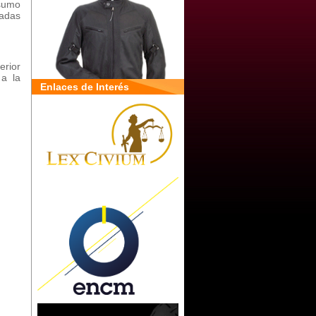
nsumo
tadas
erior
 a la
Enlaces de Interés