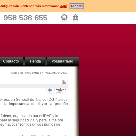
configuración u obtener más información
aquí
.
Contacto
Tienda
Voluntariado
Usted se encuentra en:
VOLUNTARIADO
a Dirección General de Tráfico (DGT) a que
 la importancia de llevar la presión
áticos,
organizada por el IDAE y la
para la seguridad vial y para la mejora
s neumáticos "son los únicos puntos de