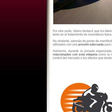
Por otra parte, Valero destacó que los fab
tanto en el tratamiento de neumáticos fuer
No obstante, además de poner de manifiest
utilizados con una
presión adecuada
para 
Asimismo, durante la jornada organizad
relacionados con esta etiqueta
como la r
control del mercado o los efectos que tendrá