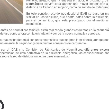
Por ello, aseguró que la entrada en vigor, el próximo 1 d
Neumáticos
servirá para aportar una mayor información a
distancia de frenado en mojado, como de sonido de rodadura y
En este sentido, recordó que desde el IDAE se puso en ma
similar en los vehículos, que aporta datos sobre la eficiencia
para el consumidor, que está preocupado por el medio am
económico.
ricantes de neumáticos también están realizando grandes esfuerzos en la
reducció
a de uso como ahora con la entrada en vigor de la nueva normativa europea.
o que es fundamental con unos neumáticos que mejoran la eficiencia, aunque pus
incrementar la seguridad y disminuir los consumos de carburante.
a por el IDAE y la Comisión de Fabricantes de Neumáticos,
diferentes exper
epercusión de esta normativa en la eficiencia energética, las consecuencias sobr
 sobre la red de distribución, entre otros elementos.