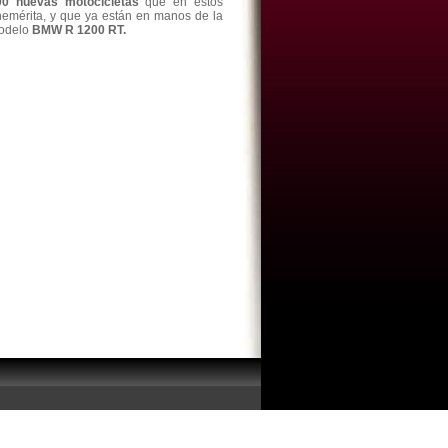
00 nuevas motocicletas
que en estos
emérita, y que ya están en manos de la
modelo
BMW R 1200 RT.