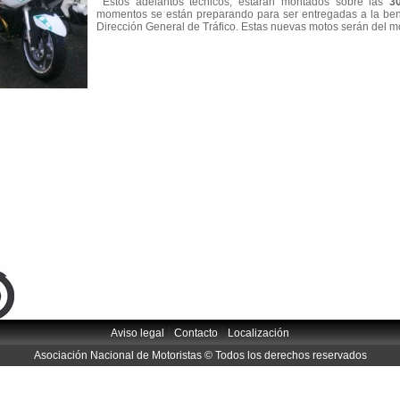
Estos adelantos técnicos, estarán montados sobre las
3
momentos se están preparando para ser entregadas a la ben
Dirección General de Tráfico. Estas nuevas motos serán del 
|
|
Aviso legal
Contacto
Localización
Asociación Nacional de Motoristas © Todos los derechos reservados