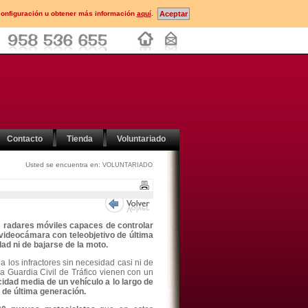
configuración u obtener más información
aquí
.
Contacto
Tienda
Voluntariado
Usted se encuentra en:
VOLUNTARIADO
s
radares móviles capaces de controlar
 videocámara con teleobjetivo de última
ad ni de bajarse de la moto.
 los infractores sin necesidad casi ni de
a Guardia Civil de Tráfico vienen con un
idad media de un vehículo a lo largo de
 de última generación.