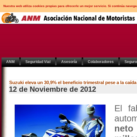
Nuestra web utiliza cookies propias para ofrecerle un mejor servicio. Si continúa nav
ANM
Seguridad Vial
Asesoría
Colaboradores
Segur
Suzuki eleva un 30,9% el beneficio trimestral pese a la caíd
12 de Noviembre de 2012
El fa
auto
neto