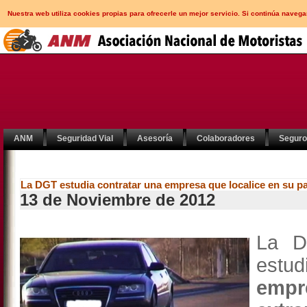
Nuestra web utiliza cookies propias para ofrecerle un mejor servicio. Si continúa nav
ANM
Seguridad Vial
Asesoría
Colaboradores
Segur
La DGT estudia contratar una empresa que localice en su paí
13 de Noviembre de 2012
La D
estu
empr