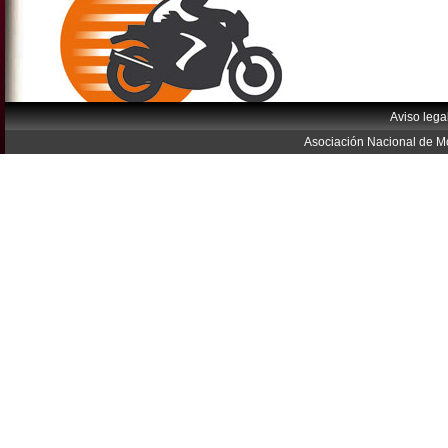
Aviso lega
Asociación Nacional de Mo