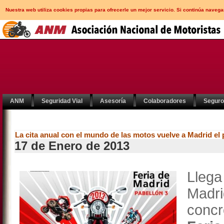
Nuestra web utiliza cookies propias para ofrecerle un mejor servicio. Si continúa nav
ANM
Seguridad Vial
Asesoría
Colaboradores
Segur
La cita anual con el mundo de las motos vuelve a Madrid e
17 de Enero de 2013
Lleg
Madri
conc