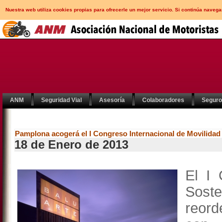
Nuestra web utiliza cookies propias para ofrecerle un mejor servicio. Si continúa nav
ANM
Seguridad Vial
Asesoría
Colaboradores
Segur
Pamplona acogerá el I Congreso Internacional de Movilidad
18 de Enero de 2013
El I 
Soste
reord