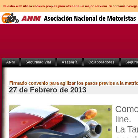
Nuestra web utiliza cookies propias para ofrecerle un mejor servicio. Si continúa nav
ANM
Seguridad Vial
Asesoría
Colaboradores
Segur
Firmado convenio para agilizar los pasos previos a la matri
27 de Febrero de 2013
Como 
line.
La Ta