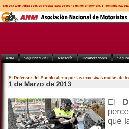
Nuestra web utiliza cookies propias para ofrecerle un mejor servicio. Si continúa nav
ANM
Seguridad Vial
Asesoría
Colaboradores
Segur
El Defensor del Pueblo alerta por las excesivas multas de tr
1 de Marzo de 2013
El
D
perce
que l