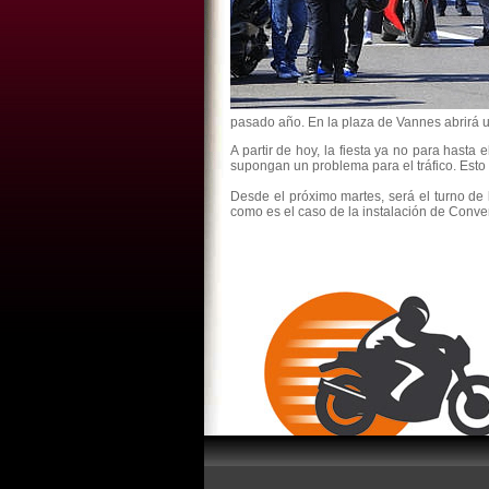
pasado año. En la plaza de Vannes abrirá 
A partir de hoy, la fiesta ya no para hasta
supongan un problema para el tráfico. Esto
Desde el próximo martes, será el turno de 
como es el caso de la instalación de Conve