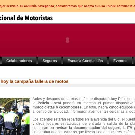
mejor servicio. Si continúa navegando, consideramos que acepta su uso. Puede cambiar la 
Colaboradores
Seguros
Escuela Conducción
Eventos
a hoy la campaña fallera de motos
Antes y después de la mascletà que disparará hoy Pirotecnia
la
Policía Local
pondrá en marcha el primer dispositivo
motocicletas y ciclomotores.
En total, habrá
cinco equipos
al centro de la ciudad, informaron ayer fuentes cercanas al go
Los agentes estarán repartidos en la avenida del Cid, el puent
y otros lugares estratégicos de entrada y salida de la pl
centrarán en
revisar la documentación del seguro, la ITV 
comprobar que los
cascos
que llevan los conductores están