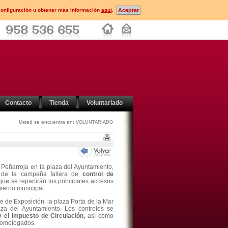
configuración u obtener más información
aquí
.
Contacto
Tienda
Voluntariado
Usted se encuentra en:
VOLUNTARIADO
 Peñarroja en la plaza del Ayuntamiento,
 de la campaña fallera de
control de
que se repartirán los principales accesos
bierno municipal.
e de Exposición, la plaza Porta de la Mar
aza del Ayuntamiento. Los controles se
y el Impuesto de Circulación,
así como
 homologados.