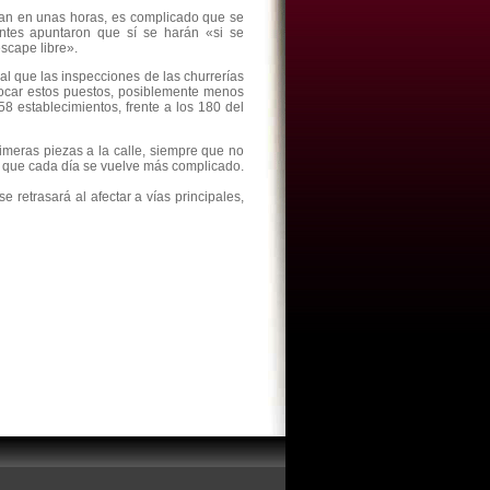
san en unas horas, es complicado que se
tes apuntaron que sí se harán «si se
escape libre».
al que las inspecciones de las churrerías
locar estos puestos, posiblemente menos
8 establecimientos, frente a los 180 del
rimeras piezas a la calle, siempre que no
lo que cada día se vuelve más complicado.
 retrasará al afectar a vías principales,