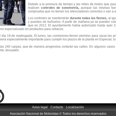
Debido a la premura de tiempo y las miles de motos que pa
realicen
controles de
sonometría,
aunque las mismas fuen
comprueba que no tienen los silenciadores correctos o van a 
Los controles se mantendrán
durante todas las fiestas,
al igu
y puestos de buñuelos. A partir de mañana ya se pueden co
que en 2012. El ayuntamiento había autorizado hasta ayer 15
uno especializado en productos para celiacos.
 el día 19 de madrugada. El lunes, las comisiones tienen permiso para sacar las p
 será especialmente importante para cumplir los plazos de la plantà en Especial, 
las 240 carpas, que de manera progresiva cortarán las calles. En algunos casos se
nto Jerusalén.
|
|
Aviso legal
Contacto
Localización
Asociación Nacional de Motoristas © Todos los derechos reservados