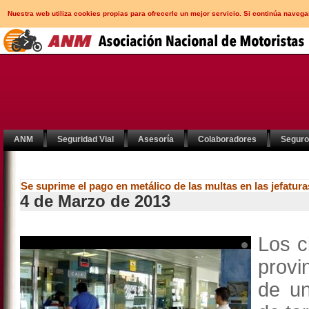
Nuestra web utiliza cookies propias para ofrecerle un mejor servicio. Si continúa nav
ANM
Seguridad Vial
Asesoría
Colaboradores
Segur
Se suprime el pago en metálico de las multas en las jefatura
4 de Marzo de 2013
Los c
provi
de un