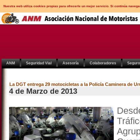
Nuestra web utiliza cookies propias para ofrecerle un mejor servicio. Si continúa nav
ANM
Seguridad Vial
Asesoría
Colaboradores
Segur
La DGT entrega 29 motocicletas a la Policía Caminera de U
4 de Marzo de 2013
Desde
Tráfi
Agrup