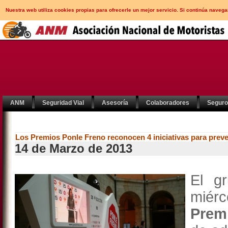
Nuestra web utiliza cookies propias para ofrecerle un mejor servicio. Si continúa nav
ANM
Seguridad Vial
Asesoría
Colaboradores
Segur
Los Premios Ponle Freno reconocen 4 iniciativas para preve
14 de Marzo de 2013
El g
miér
Prem