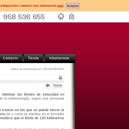
configuración u obtener más información
aquí
.
Contacto
Tienda
Voluntariado
Usted se encuentra en:
VOLUNTARIADO
de
eliminar los límites de velocidad en
de la meteorología, según una encuesta
n tramos en los que se puede elevar la
ora,
tal y como se plantea en el borrador
nsidera que el límite de 120 kilómetros