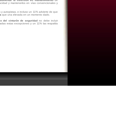
aumentar la inversión en mantenimiento
de
apacidad y mantenerlos en vías convencionales y
s y autopistas, e incluso un 11% advierte de que
a
que una elevada en un momento dado.
so del cinturón de seguridad
no debe incluir
icadas estas excepciones y un 11% las respalda