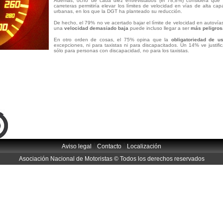
Además, ocho de cada diez entrevistados (el 78,8%) considera que
carreteras permitiría elevar los límites de velocidad en vías de alta c
urbanas, en los que la DGT ha planteado su reducción.
De hecho, el 79% no ve acertado bajar el límite de velocidad en autovía
una
velocidad demasiado baja
puede incluso llegar a ser
más peligros
En otro orden de cosas, el 75% opina que la
obligatoriedad de u
excepciones, ni para taxistas ni para discapacitados. Un 14% ve justif
sólo para personas con discapacidad, no para los taxistas.
|
|
Aviso legal
Contacto
Localización
Asociación Nacional de Motoristas © Todos los derechos reservados