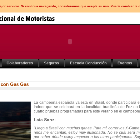
mejor servicio. Si continúa navegando, consideramos que acepta su uso. Puede cambiar la 
Colaboradores
Seguros
Escuela Conducción
Eventos
s con Gas Gas
La campeona española ya esta en Brasil, donde participará e
Indoor que se celebará en la localidad brasileña de Foz do 
cuatro pruebas programadas para este verano en el campeona
Laia Sanz:
"Llego a Brasil con muchas ganas. Para mí, correr los X-Game
retos me encantan, estoy muy ilusionada. No sé cuál será mi
por saber dónde estoy respecto a las otras participantes. Soy