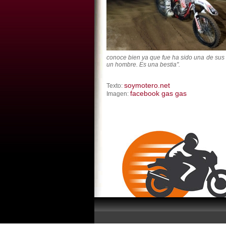
conoce bien ya que fue ha sido una de sus 
un hombre. Es una bestia".
soymotero.net
Texto:
facebook gas gas
Imagen: