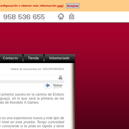
configuración u obtener más información
aquí
.
Contacto
Tienda
Voluntariado
Usted se encuentra en:
VOLUNTARIADO
l próximo jueves en la carrera de Enduro
Iguaçú, en lo que será la primera de las
to de freestyle X-Games.
s es una experiencia nueva y este tipo de
 nivel en esta prueba. Tengo curiosidad
 consciente si la pista es rápida y tiene