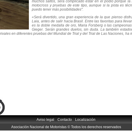
muchos saltos, será complicado estar en el podio porque la 
motocross y pruebas de este tipo, aunque si la pista es téc
puedo tener más posibilidades".
«Será divertido, una gran experiencia de la que pienso disfru
Laia, antes de salir hacia Brasil. Entre las favoritas para llev
es la doble medalla de oro, Maria Forsberg o las campeonas
Gieger. Serán grandes duelos, sin duda. La también estado
rivales en diferentes pruebas del Mundial de Trial y del Trial de Las Naciones, h
|
|
Aviso legal
Contacto
Localización
Asociación Nacional de Motoristas © Todos los derechos reservados