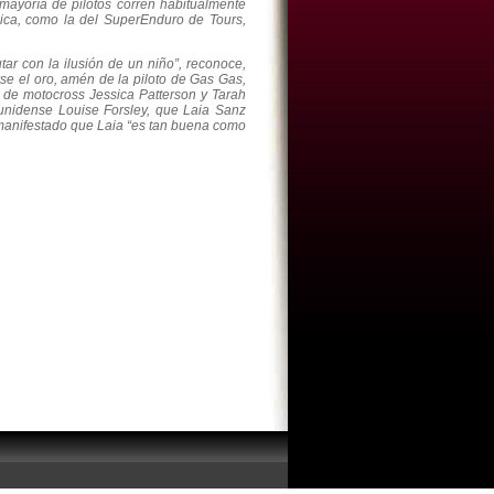
mayoría de pilotos corren habitualmente
nica, como la del SuperEnduro de Tours,
tar con la ilusión de un niño”, reconoce,
arse el oro, amén de la piloto de Gas Gas,
 de motocross Jessica Patterson y Tarah
unidense Louise Forsley, que Laia Sanz
a manifestado que Laia “es tan buena como