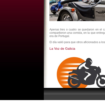
Apenas tres o cuatro se quedaron en el ca
compartieron una comida, en la que entrega
era de Portugal.
El día valió para que otros aficionados a l
La Voz de Galicia