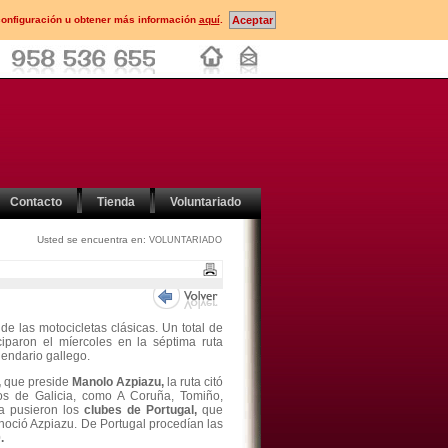
configuración u obtener más información
aquí
.
Contacto
Tienda
Voluntariado
Usted se encuentra en:
VOLUNTARIADO
 las motocicletas clásicas. Un total de
iciparon el míercoles en la séptima ruta
lendario gallego.
,
que preside
Manolo Azpiazu,
la ruta citó
os de Galicia, como A Coruña, Tomiño,
la pusieron los
clubes de Portugal,
que
noció Azpiazu. De Portugal procedían las
.