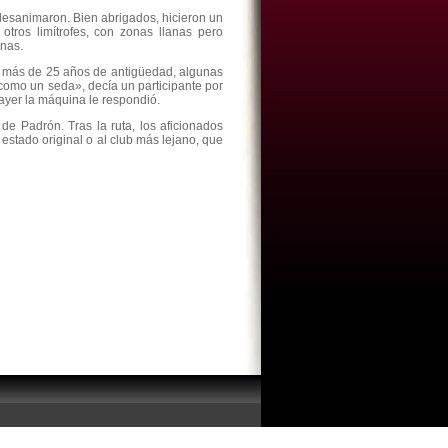
e desanimaron. Bien abrigados, hicieron un
otros limítrofes, con zonas llanas pero
inas.
 más de 25 años de antigüedad, algunas
 como un seda», decía un participante por
 ayer la máquina le respondió.
de Padrón. Tras la ruta, los aficionados
estado original o al club más lejano, que