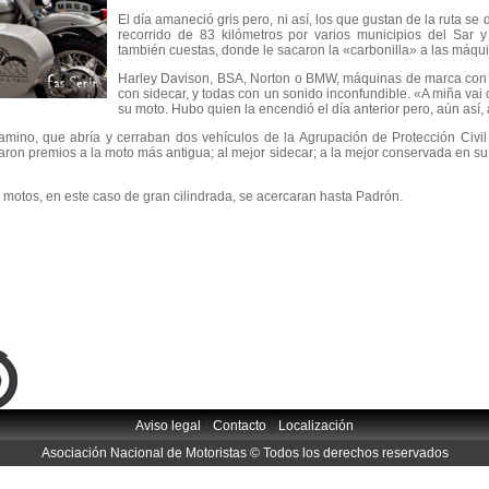
El día amaneció gris pero, ni así, los que gustan de la ruta s
recorrido de 83 kilómetros por varios municipios del Sar y 
también cuestas, donde le sacaron la «carbonilla» a las máqu
Harley Davison, BSA, Norton o BMW, máquinas de marca con
con sidecar, y todas con un sonido inconfundible. «A miña vai
su moto. Hubo quien la encendió el día anterior pero, aún así,
mino, que abría y cerraban dos vehículos de la Agrupación de Protección Civil 
ron premios a la moto más antigua; al mejor sidecar; a la mejor conservada en su 
os motos, en este caso de gran cilindrada, se acercaran hasta Padrón.
|
|
Aviso legal
Contacto
Localización
Asociación Nacional de Motoristas © Todos los derechos reservados