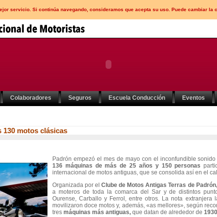
mejor servicio. Si continúa navegando, consideramos que acepta su uso. Puede cambiar la 
Colaboradores
Seguros
Escuela Conducción
Eventos
 130 motos clásicas
Padrón empezó el mes de mayo con el inconfundible sonido de
136 máquinas de más de 25 años y 150 personas
part
internacional de motos antiguas, que se consolida así en el ca
Organizada por el
Clube de Motos Antigas Terras de Padrón
a moteros de toda la comarca del Sar y de distintos punt
Ourense, Carballo y Ferrol, entre otros. La nota extranjera 
movilizaron doce motos y, además, «as mellores», según reco
tres
máquinas más antiguas,
que datan de alrededor de
1930