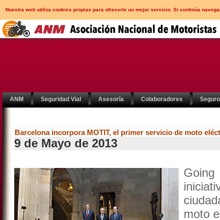
Nuestra web utiliza cookies propias para ofrecerle un mejor servicio. Si continúa nav
ANM
Seguridad Vial
Asesoría
Colaboradores
Segur
Barcelona incorpora MOTIT, el primer servicio de moto eléc
9 de Mayo de 2013
Going 
iniciat
ciudad
moto e