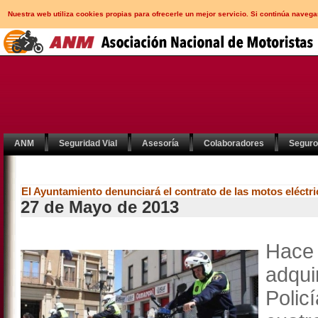
Nuestra web utiliza cookies propias para ofrecerle un mejor servicio. Si continúa nav
ANM
Seguridad Vial
Asesoría
Colaboradores
Segur
El Ayuntamiento denunciará el contrato de las motos eléctric
27 de Mayo de 2013
Hace 
adqui
Polic