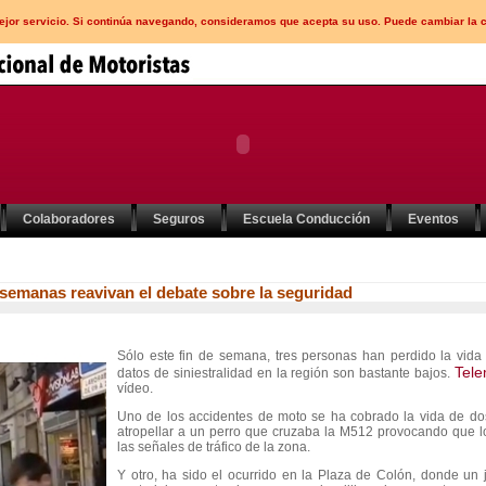
mejor servicio. Si continúa navegando, consideramos que acepta su uso. Puede cambiar la 
Colaboradores
Seguros
Escuela Conducción
Eventos
 semanas reavivan el debate sobre la seguridad
Sólo este fin de semana, tres personas han perdido la vida
Tele
datos de siniestralidad en la región son bastante bajos.
vídeo.
Uno de los accidentes de moto se ha cobrado la vida de d
atropellar a un perro que cruzaba la M512 provocando que l
las señales de tráfico de la zona.
Y otro, ha sido el ocurrido en la Plaza de Colón, donde un j