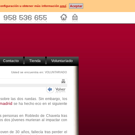
configuración u obtener más información
aquí
.
Contacto
Tienda
Voluntariado
Usted se encuentra en:
VOLUNTARIADO
 sobre las dos ruedas. Sin embargo, los
madrid
se ha hecho eco en el siguiente
os personas en Robledo de Chavela tras
os dos jóvenes murieran al impactar con
oven de 30 años, fallecía tras perder el