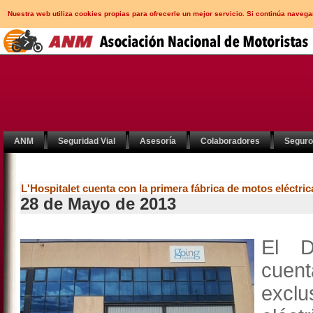
Nuestra web utiliza cookies propias para ofrecerle un mejor servicio. Si continúa nav
ANM
Seguridad Vial
Asesoría
Colaboradores
Segur
L'Hospitalet cuenta con la primera fábrica de motos eléctri
28 de Mayo de 2013
El D
cuent
excl