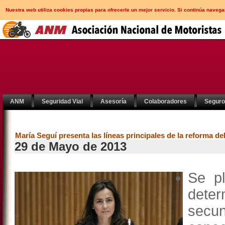
Nuestra web utiliza cookies propias para ofrecerle un mejor servicio. Si continúa nav
ANM
Seguridad Vial
Asesoría
Colaboradores
Segur
María Seguí presenta las líneas principales de la reforma d
29 de Mayo de 2013
Se pl
dete
secu