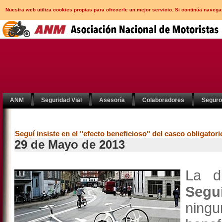
Nuestra web utiliza cookies propias para ofrecerle un mejor servicio. Si continúa nav
ANM
Seguridad Vial
Asesoría
Colaboradores
Segur
Seguí insiste en el "efecto beneficioso" del casco obligatorio
29 de Mayo de 2013
La d
Seguí
ning