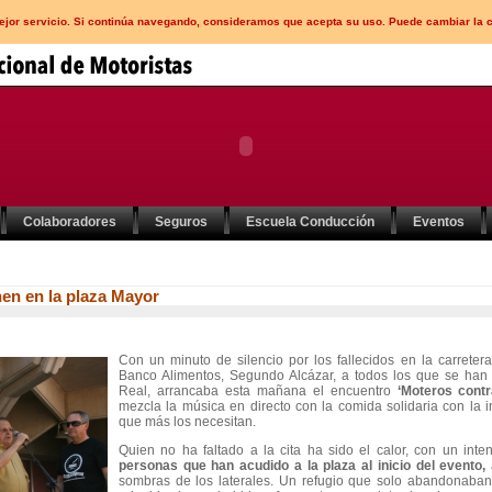
mejor servicio. Si continúa navegando, consideramos que acepta su uso. Puede cambiar la 
Colaboradores
Seguros
Escuela Conducción
Eventos
nen en la plaza Mayor
Con un minuto de silencio por los fallecidos en la carreter
Banco Alimentos, Segundo Alcázar, a todos los que se ha
Real, arrancaba esta mañana el encuentro
‘Moteros cont
mezcla la música en directo con la comida solidaria con la 
que más los necesitan.
Quien no ha faltado a la cita ha sido
el calor,
con un inte
personas que han acudido a la plaza al inicio del evento,
a
sombras de los laterales. Un refugio que solo abandonaban