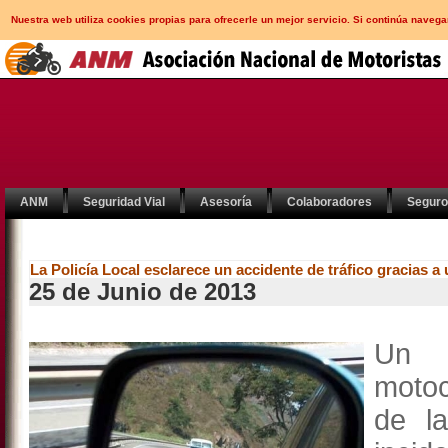
Nuestra web utiliza cookies propias para ofrecerle un mejor servicio. Si continúa nav
ANM
Seguridad Vial
Asesoría
Colaboradores
Segur
La Policía Local esclarece un accidente de tráfico gracias a 
25 de Junio de 2013
Un c
motoc
de l