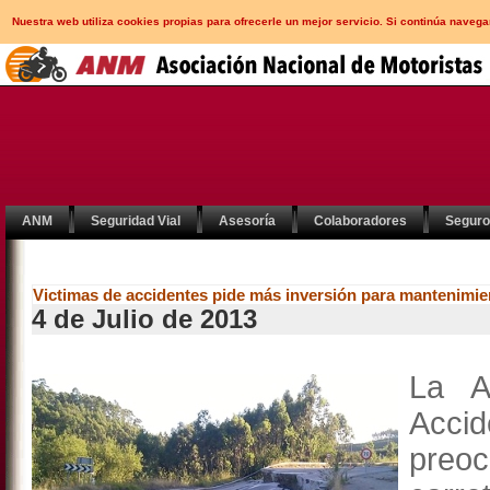
Nuestra web utiliza cookies propias para ofrecerle un mejor servicio. Si continúa nav
ANM
Seguridad Vial
Asesoría
Colaboradores
Segur
Victimas de accidentes pide más inversión para mantenimie
4 de Julio de 2013
La A
Acc
preoc