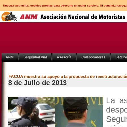
Nuestra web utiliza cookies propias para ofrecerle un mejor servicio. Si continúa nav
ANM
Seguridad Vial
Asesoría
Colaboradores
Segur
FACUA muestra su apoyo a la propuesta de reestructuración 
8 de Julio de 2013
La as
desp
Segur