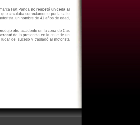
o marca Fiat Panda
no respetó un ceda al
,
que circulaba correctamente por la calle
 motorista, un hombre de 41 años de edad,
produjo otro accidente en la zona de Cas
percató
de la presencia en la calle de un
lugar del suceso y trasladó al motorista