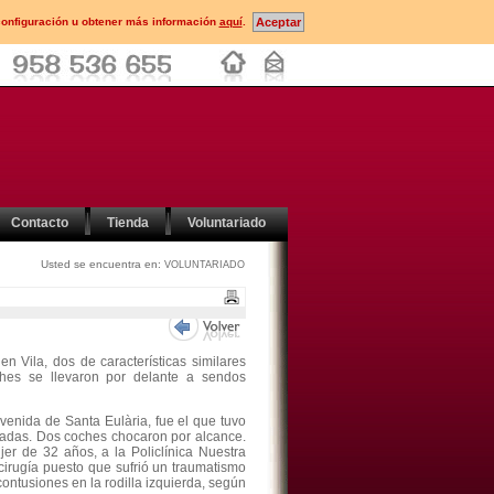
configuración u obtener más información
aquí
.
Contacto
Tienda
Voluntariado
Usted se encuentra en:
VOLUNTARIADO
en Vila, dos de características similares
es se llevaron por delante a sendos
avenida de Santa Eulària, fue el que tuvo
cadas. Dos coches chocaron por alcance.
er de 32 años, a la Policlínica Nuestra
irugía puesto que sufrió un traumatismo
contusiones en la rodilla izquierda, según