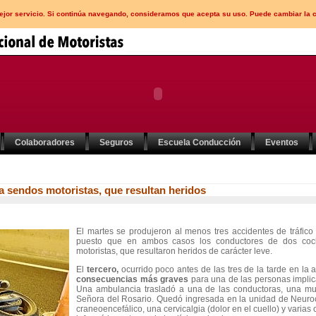
mejor servicio. Si continúa navegando, consideramos que acepta su uso. Puede cambiar la 
Colaboradores
Seguros
Escuela Conducción
Eventos
a sendos motoristas, que resultan heridos
El martes se produjeron al menos tres accidentes de tráfico 
puesto que en ambos casos los conductores de dos coch
motoristas, que resultaron heridos de carácter leve.
El
tercero,
ocurrido poco antes de las tres de la tarde en la 
consecuencias más graves
para una de las personas impli
Una ambulancia trasladó a una de las conductoras, una muj
Señora del Rosario. Quedó ingresada en la unidad de Neuroc
craneoencefálico, una cervicalgia (dolor en el cuello) y varias 