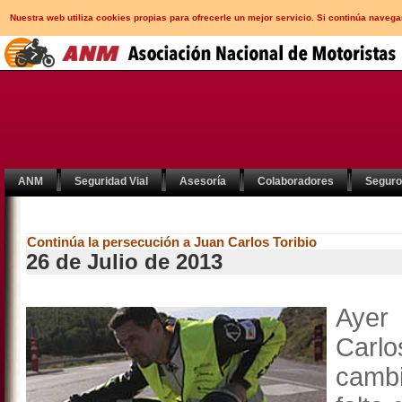
Nuestra web utiliza cookies propias para ofrecerle un mejor servicio. Si continúa nav
ANM
Seguridad Vial
Asesoría
Colaboradores
Segur
Continúa la persecución a Juan Carlos Toribio
26 de Julio de 2013
Ayer
Carlo
cambi