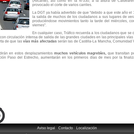
(Alicante), así como en la N-330, a la altura de Caldear
provocado el corte de varios carriles.
La DGT ya había advertido de que "debido a que este año el 1
la salida de muchos de los ciudadanos a sus lugares de ver
produciéndose movimientos tanto la tarde del miércoles, com
viernes".
En cualquier caso, Tráfico recuerda a los ciudadanos que se di
con circulación intensa de salida de las grandes ciudades en las principales ví
erta de que las
vías más afectadas
serán las de Castilla-La Mancha, Comunidad V
idirán en estos desplazamientos
muchos vehículos magrebíes,
que transitan p
ración Paso del Estrecho, aumentarán en los primeros días de mes por la final
|
|
Aviso legal
Contacto
Localización