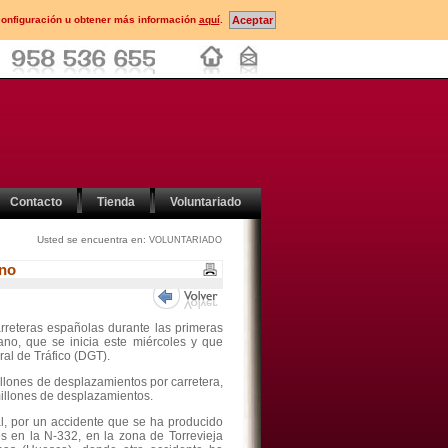
configuración u obtener más información
aquí
.
Contacto
Tienda
Voluntariado
Usted se encuentra en:
VOLUNTARIADO
ano
rreteras españolas durante las primeras
ano, que se inicia este miércoles y que
ral de Tráfico (DGT).
illones de desplazamientos por carretera,
illones de desplazamientos.
al, por un accidente que se ha producido
s en la N-332, en la zona de Torrevieja