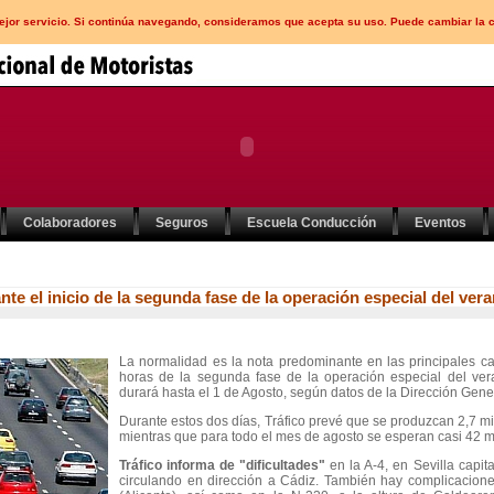
mejor servicio. Si continúa navegando, consideramos que acepta su uso. Puede cambiar la 
Colaboradores
Seguros
Escuela Conducción
Eventos
te el inicio de la segunda fase de la operación especial del ver
La normalidad es la nota predominante en las principales ca
horas de la segunda fase de la operación especial del ver
durará hasta el 1 de Agosto, según datos de la Dirección Gene
Durante estos dos días, Tráfico prevé que se produzcan 2,7 m
mientras que para todo el mes de agosto se esperan casi 42 m
Tráfico informa de "dificultades"
en la A-4, en Sevilla capit
circulando en dirección a Cádiz. También hay complicacione