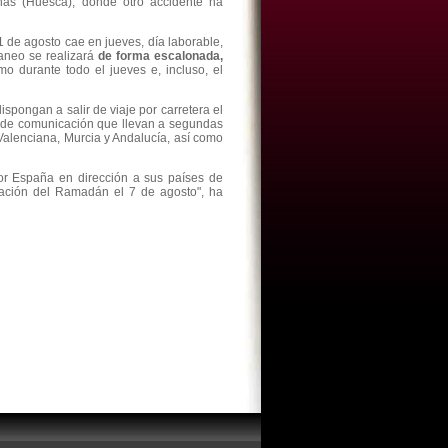
enas (Huesca), donde otro accidente ha
 de agosto cae en jueves, día laborable,
aneo se realizará
de forma escalonada,
o durante todo el jueves e, incluso, el
spongan a salir de viaje por carretera el
as de comunicación que llevan a segundas
alenciana, Murcia y Andalucía, así como
or España en dirección a sus países de
ización del Ramadán el 7 de agosto", ha