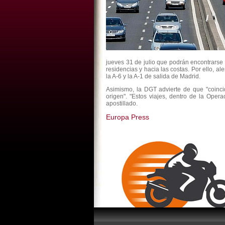
jueves 31 de julio que podrán encontrarse 
residencias y hacia las costas. Por ello, al
la A-6 y la A-1 de salida de Madrid.
Asimismo, la DGT advierte de que "coinc
origen". "Estos viajes, dentro de la Ope
apostillado.
Europa Press