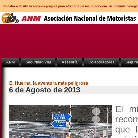
Nuestra web utiliza cookies propias para ofrecerle un mejor servicio. Si continúa nav
ANM
Seguridad Vial
Asesoría
Colaboradores
Segur
El Huerna, la aventura más peligrosa
6 de Agosto de 2013
El m
recor
que l