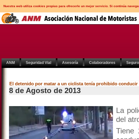
Nuestra web utiliza cookies propias para ofrecerle un mejor servicio. Si continúa nav
ANM
Seguridad Vial
Asesoría
Colaboradores
Segur
El detenido por matar a un ciclista tenía prohibido conducir
8 de Agosto de 2013
La pol
del atr
Tiene 