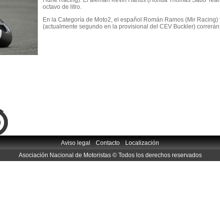
Hune Racing). El alemán Kevin Hanus (Honda Thomas Sabo Team) c
octavo de litro.
En la Categoría de Moto2, el español Román Ramos (Mir Racing) y
(actualmente segundo en la provisional del CEV Buckler) correrán
|
|
Aviso legal
Contacto
Localización
Asociación Nacional de Motoristas © Todos los derechos reservados