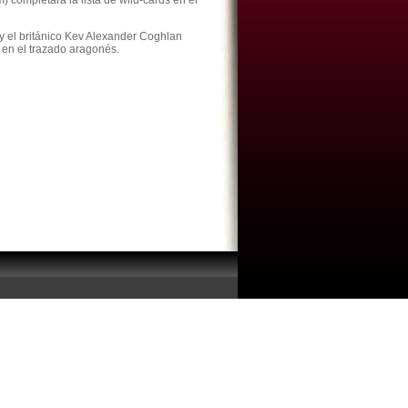
ompletará la lista de wild‐cards en el
 el británico Kev Alexander Coghlan
 en el trazado aragonés.