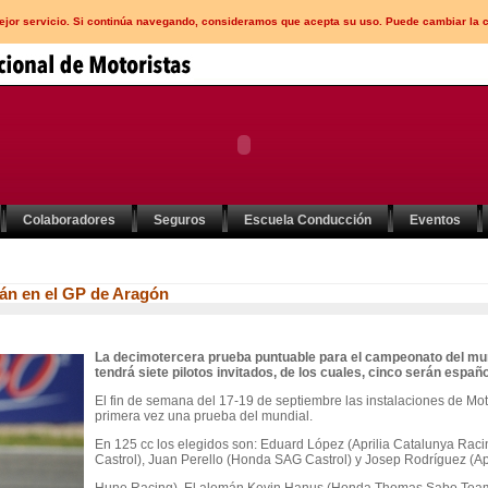
mejor servicio. Si continúa navegando, consideramos que acepta su uso. Puede cambiar la 
Colaboradores
Seguros
Escuela Conducción
Eventos
rán en el GP de Aragón
La decimotercera prueba puntuable para el campeonato del mu
tendrá siete pilotos invitados, de los cuales, cinco serán españo
El fin de semana del 17‐19 de septiembre las instalaciones de Mo
primera vez una prueba del mundial.
En 125 cc los elegidos son: Eduard López (Aprilia Catalunya Ra
Castrol), Juan Perello (Honda SAG Castrol) y Josep Rodríguez (Apr