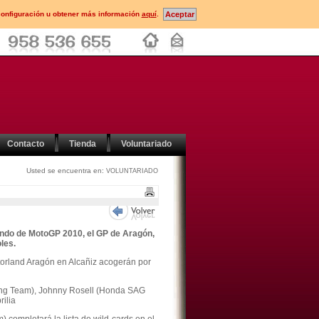
configuración u obtener más información
aquí
.
Contacto
Tienda
Voluntariado
Usted se encuentra en:
VOLUNTARIADO
ndo de MotoGP 2010, el GP de Aragón,
les.
torland Aragón en Alcañiz acogerán por
cing Team), Johnny Rosell (Honda SAG
ilia