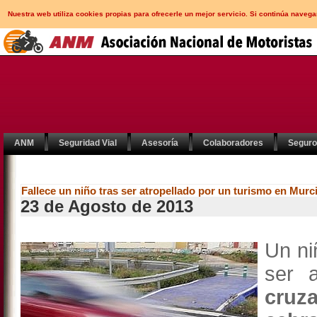
Nuestra web utiliza cookies propias para ofrecerle un mejor servicio. Si continúa nav
ANM
Seguridad Vial
Asesoría
Colaboradores
Segur
Fallece un niño tras ser atropellado por un turismo en Murc
23 de Agosto de 2013
Un ni
ser 
cruz