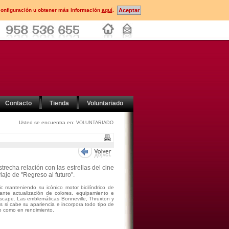
configuración u obtener más información
aquí
.
Contacto
Tienda
Voluntariado
Usted se encuentra en:
VOLUNTARIADO
trecha relación con las estrellas del cine
iaje de "Regreso al futuro".
 manteniendo su icónico motor bicilíndrico de
nte actualización de colores, equipamiento e
escape. Las emblemáticas Bonneville, Thruxton y
si cabe su apariencia e incorpora todo tipo de
lo como en rendimiento.