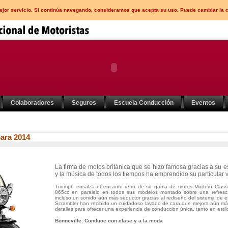
mejor servicio. Si continúa navegando, consideramos que acepta su uso. Puede cambiar la 
Colaboradores
Seguros
Escuela Conducción
Eventos
ara 2014
La firma de motos británica que se hizo famosa gracias a su es
y la música de todos los tiempos ha emprendido su particular v
Triumph ensalza el encanto retro de su gama de motos Modern Classic
865cc en paralelo en todos sus modelos montado sobre una refresca
incluso un sonido aún más seductor gracias al rediseño del sistema de 
Scrambler han recibido un cuidadoso lavado de cara que mejora aún más 
detalles para ofrecer una experiencia de conducción única, tanto en esti
Bonneville: Conduce con clase y a la moda