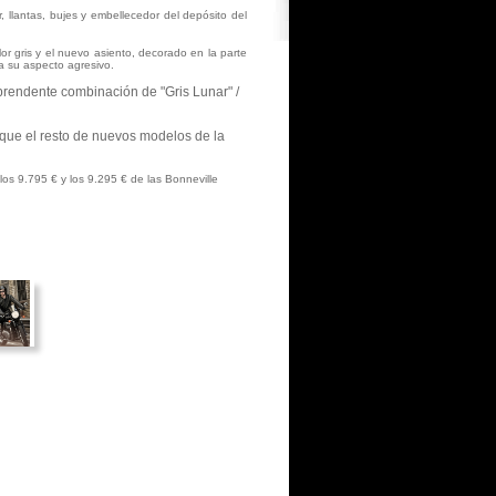
 llantas, bujes y embellecedor del depósito del
r gris y el nuevo asiento, decorado en la parte
 a su aspecto agresivo.
prendente combinación de "Gris Lunar" /
 que el resto de nuevos modelos de la
os 9.795 € y los 9.295 € de las Bonneville