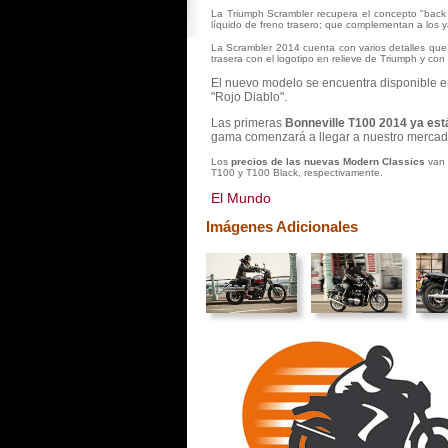
La Triumph Scrambler recupera el concepto "back t
líquido de freno trasero; que complementan a los ya
La Scrambler 2014 cuenta con varios detalles que 
trasera con el logotipo en relieve de Triumph y co
El nuevo modelo se encuentra disponible 
"Rojo Diablo".
Las primeras
Bonneville T100 2014 ya est
gama comenzará a llegar a nuestro mercado 
Los
precios de las nuevas Modern Classics
van 
T100 y T100 Black, respectivamente.
El Mundo
Imágenes Adicionales