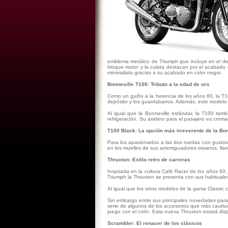
emblema metálico de Triumph que incluye en el depó
bloque motor y la culata destacan por el acabado m
minimalista gracias a su acabado en color negro.
Bonneville T100: Tributo a la edad de oro
Como un guiño a la herencia de los años 60, la T1
depósito y los guardabarros. Además, este modelo 
Al igual que la Bonneville estándar, la T100 ta
refrigeración. Su asidero para el pasajero es croma
T100 Black: La opción más irreverente de la Bon
Para los apasionados a las dos ruedas con gustos
en los muelles de sus amortiguadores traseros, llant
Thruxton: Estilo retro de carreras
Inspirada en la cultura Café Racer de los años 60, 
Triumph la Thruxton se presenta con sus habituales
Al igual que los otros modelos de la gama Classic 
Sin embargo entre sus principales novedades para
serie de algunos de los accesorios que más cautiv
juego con el colín. Esta nueva Thruxton estará di
Scrambler: El renacer de los clásicos