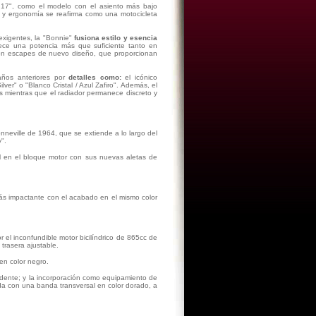
 17", como el modelo con el asiento más bajo
o y ergonomía se reafirma como una motocicleta
exigentes, la "Bonnie"
fusiona estilo y esencia
rece una potencia más que suficiente tanto en
on escapes de nuevo diseño, que proporcionan
ños anteriores por
detalles como:
el icónico
er" o "Blanco Cristal / Azul Zafiro". Además, el
és mientras que el radiador permanece discreto y
neville de 1964, que se extiende a lo largo del
".
l en el bloque motor con sus nuevas aletas de
ás impactante con el acabado en el mismo color
r el inconfundible motor bicilíndrico de 865cc de
trasera ajustable.
en color negro.
dente; y la incorporación como equipamiento de
da con una banda transversal en color dorado, a