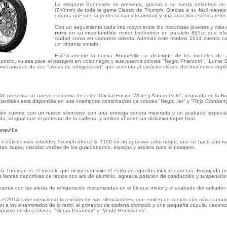
La elegante Bonneville se presenta, gracias a su rueda delantera de
(740mm) de toda la gama Classic de Triumph. Gracias a su fácil manej
urbana que une la perfecta maniobrabilidad y una atractiva estética retro.
Con un seguimiento cada vez mayor entre los motoristas jóvenes y más 
retro
en su inconfundible motor bicilíndrico en paralelo 865cc que of
ciudad como en carretera abierta. Además este modelo 2014 cuenta c
un vibrante sonido.
Estéticamente la nueva Bonneville se distingue de los modelos de a
sito, su asa para el pasajero en color negro y sus nuevos colores "Negro Phantom", "Lunar Silv
ecanizado de sus "aletas de refrigeración" que acentúa el carácter clásico del bicilíndrico ingl
00 presenta su nuevo esquema de color "Crystal Fusion White y Aurum Gold", inspirado en la Bon
también está disponible en una intemporal combinación de colores "Negro Jet" y "Rojo Cranberry
mbién cuenta con un nuevo silencioso con una entrega sonora mejorada y un acabado especia
do, al igual que el protector de la cadena, y ambos añaden un distintivo toque final.
neville
 estéticos más rebeldes Triumph ofrece la T100 en un agresivo color negro, que se hace aún m
as, bujes, manillar, varillas de los guardabarros, espejos y asidero para el pasajero.
la Thruxton es el modelo que mejor transmite el estilo de aquellas míticas carreras. Empujada po
 llantas deportivas de radios con aro de aluminio, agresiva posición de conducción y suspensión 
cuenta con las aletas de refrigeración mecanizadas en el bloque motor y el acabado del radiador 
 el 2014 cabe mencionar la revisión de sus silenciadores, que emiten un sonido aún más contun
an a los enamorados de lo retro: el protector de cadena cromado y una pequeña cúpula, decora
sponible en dos colores: "Negro Phantom" y "Verde Brooklands".