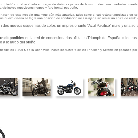
o black" con el acabado en negro de distintas partes de la moto tales como: radiador, manillar,
 distintivos retrovisores negros y faro frontal pequeño.
hacen de este modelo una moto aún más atractiva, tales como el cubrecárter anodizado en colo
n un nuevo diseño se logra una posición de conducción más relajada sin restar un ápice de estilo
en
dos nuevos esquemas de color:
un impresionante "Azul Pacífico" mate y una sor
án disponibles
en la red de concesionarios oficiales Triumph de España, mientras
a lo largo del otoño.
desde los 8.395 € de la Bonneville, hasta los 9.995 € de las Thruxton y Scrambler; pasando por l