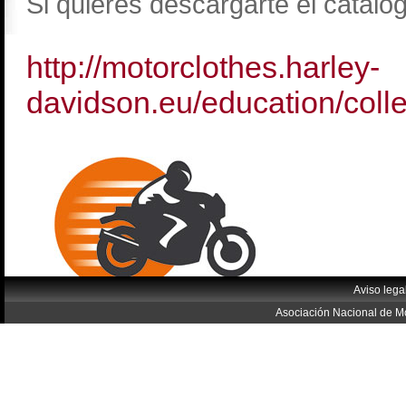
Si quieres descargarte el catálog
http://motorclothes.harley-
davidson.eu/education/collec
Aviso lega
Asociación Nacional de Mo