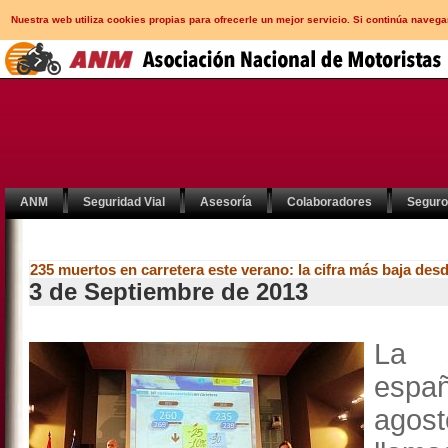
Nuestra web utiliza cookies propias para ofrecerle un mejor servicio. Si continúa nav
ANM
Seguridad Vial
Asesoría
Colaboradores
Segur
235 muertos en carretera este verano: la cifra más baja des
3 de Septiembre de 2013
La s
espa
agos