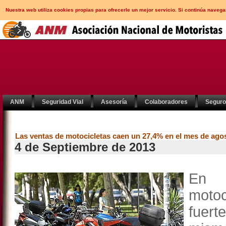
Nuestra web utiliza cookies propias para ofrecerle un mejor servicio. Si continúa nav
ANM
Seguridad Vial
Asesoría
Colaboradores
Segur
Las ventas de motocicletas caen un 27,4% en el mes de ago
4 de Septiembre de 2013
En a
motoc
fuer