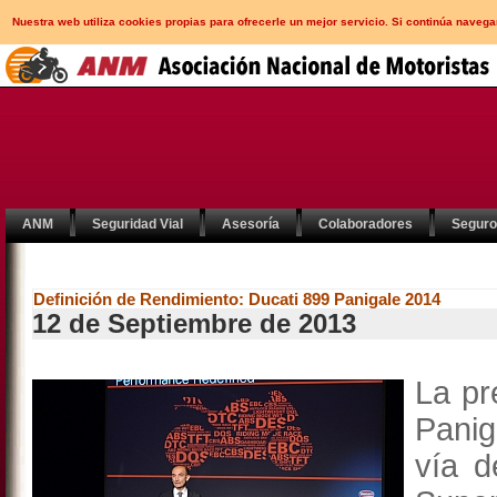
Nuestra web utiliza cookies propias para ofrecerle un mejor servicio. Si continúa nav
ANM
Seguridad Vial
Asesoría
Colaboradores
Segur
Definición de Rendimiento: Ducati 899 Panigale 2014
12 de Septiembre de 2013
La pr
Panig
vía d