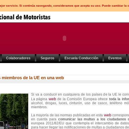
mejor servicio. Si continúa navegando, consideramos que acepta su uso. Puede cambiar la 
Colaboradores
Seguros
Escuela Conducción
Eventos
es miembros de la UE en una web
Si va a conducir en cualquiera de los países de la UE le con
web
La página
de la Comisión Europea ofrece
toda la inf
alcohol, drogas, luces, cinturón, uso de casco, teléfono m
miembros.
web
La mayoría de las normas publicadas en esta
correspond
en cuenta para
comunicar las multas a los ciudadanos d
europea 2011/82/EU que contempla el intercambio de datos 
para hacer llegar las notificaciones de multas a ciudadanos de