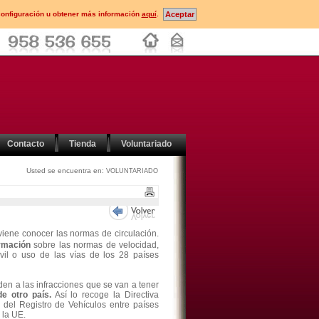
configuración u obtener más información
aquí
.
Contacto
Tienda
Voluntariado
Usted se encuentra en:
VOLUNTARIADO
viene conocer las normas de circulación.
ormación
sobre las normas de velocidad,
óvil o uso de las vías de los 28 países
en a las infracciones que se van a tener
e otro país.
Así lo recoge la Directiva
del Registro de Vehículos entre países
 la UE.