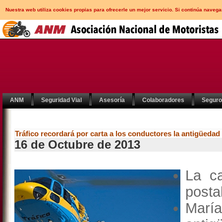
Nuestra web utiliza cookies propias para ofrecerle un mejor servicio. Si continúa nav
ANM
Seguridad Vial
Asesoría
Colaboradores
Segur
Tráfico recordará por carta a los conductores la antigüedad
16 de Octubre de 2013
La c
posta
Marí