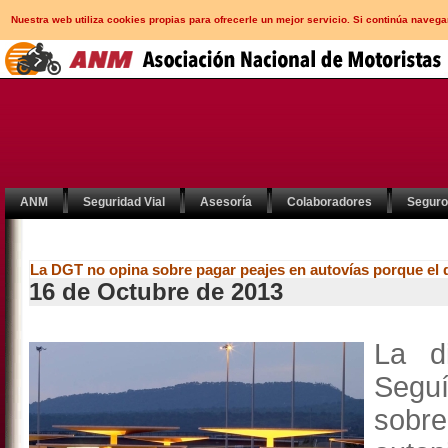
Nuestra web utiliza cookies propias para ofrecerle un mejor servicio. Si continúa nav
ANM
Seguridad Vial
Asesoría
Colaboradores
Segur
La DGT no opina sobre pagar peajes en autovías porque el 
16 de Octubre de 2013
La d
Segu
sobre