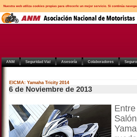
Nuestra web utiliza cookies propias para ofrecerle un mejor servicio. Si continúa nav
ANM
Seguridad Vial
Asesoría
Colaboradores
Segur
EICMA: Yamaha Tricity 2014
6 de Noviembre de 2013
Entre
Saló
Yama