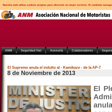
Nuestra web utiliza cookies propias para ofrecerle un mejor servicio. Si continúa nav
ANM
Seguridad Vial
Asesoría
Colaboradores
Segur
El Supremo anula el indulto al - Kamikaze - de la AP-7
8 de Noviembre de 2013
El P
Admi
anul